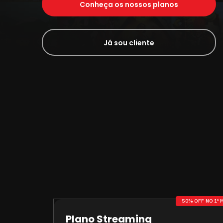
Conheça os nossos planos
Já sou cliente
50% OFF NO 1º 
Plano Streaming