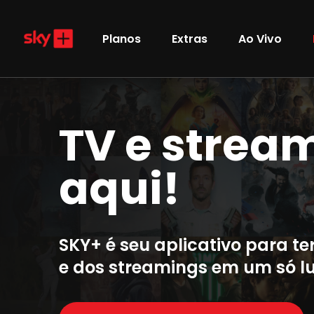
Pular para o Conteúdo principal
Planos
Extras
Ao Vivo
TV e strea
aqui!
SKY+ é seu aplicativo para te
e dos streamings em um só l