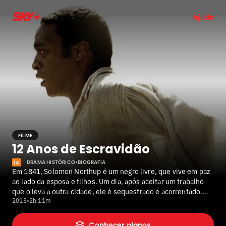
Ajuda
FILME
12 Anos de Escravidão
DRAMA HISTÓRICO
•
BIOGRAFIA
14
Em 1841, Solomon Northup é um negro livre, que vive em paz
ao lado da esposa e filhos. Um dia, após aceitar um trabalho
que o leva a outra cidade, ele é sequestrado e acorrentado.
2013
•
2h 11m
Vendido como se fosse um escravo, Solomon precisa superar
humilhações físicas e emocionais para sobreviver. Ao longo
de 12 anos, ele passa por dois senhores, Ford e Edwin Epps,
Conhecer planos