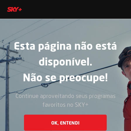
Esta página não está
disponível.
Não se preocupe!
Continue aproveitando seus programas
favoritos no SKY+
OK, ENTENDI